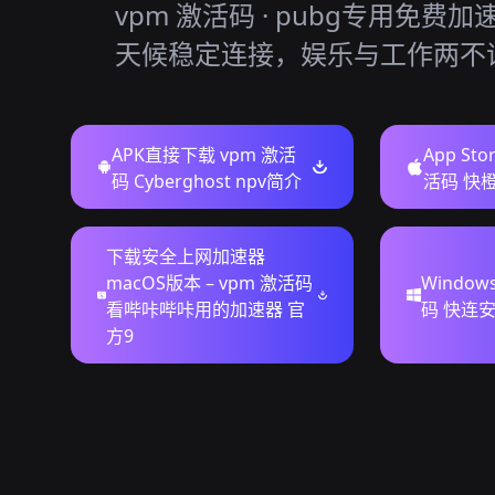
vpm 激活码 · pubg专用免费加
天候稳定连接，娱乐与工作两不
APK直接下载 vpm 激活
App St
码 Cyberghost npv简介
活码 快
下载安全上网加速器
macOS版本 – vpm 激活码
Window
看哔咔哔咔用的加速器 官
码 快连
方9