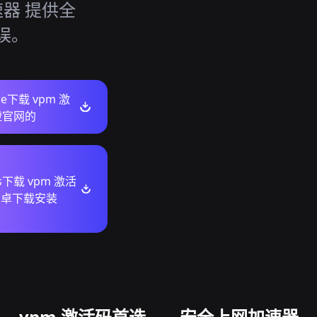
速器 提供全
误。
ore下载 vpm 激
橙官网的
s下载 vpm 激活
安卓下载安装
vpm 激活码首选——安全上网加速器